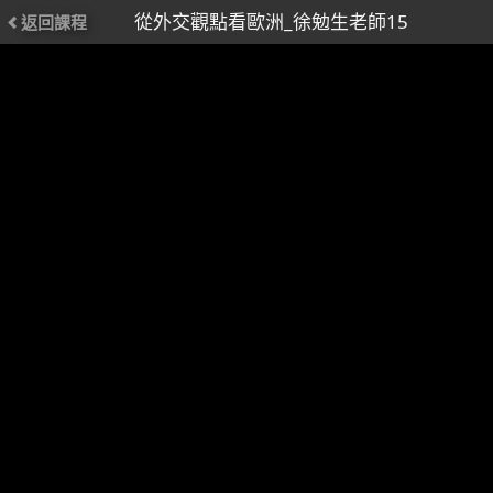
從外交觀點看歐洲_徐勉生老師15
返回課程