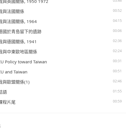
03:46
 我與英國關係, 1950 1972
00:52
. 我與法國關係
04:15
 我與法國關係, 1964
00:06
. 德國於青島留下的遺跡
02:36
 我與德國關係, 1941
02:24
. 我與中東歐地區關係
00:31
EU Policy toward Taiwan
00:51
EU and Taiwan
02:46
 我與歐盟關係(1)
01:55
 結語
00:59
. 課程片尾
件