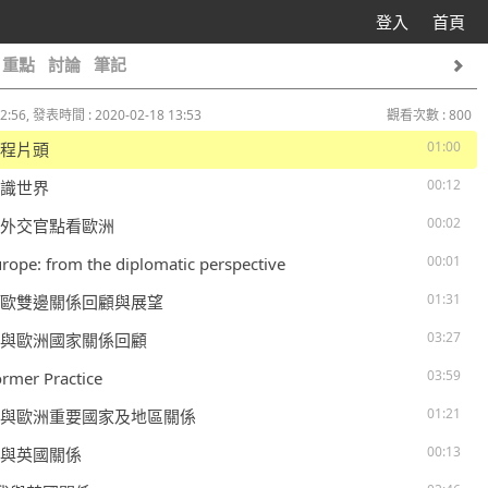
登入
首頁
重點
討論
筆記
2:56, 發表時間 : 2020-02-18 13:53
觀看次數 : 800
01:00
 課程片頭
00:12
 認識世界
00:02
 從外交官點看歐洲
00:01
urope: from the diplomatic perspective
01:31
 台歐雙邊關係回顧與展望
03:27
 我與歐洲國家關係回顧
03:59
ormer Practice
01:21
 我與歐洲重要國家及地區關係
00:13
 我與英國關係