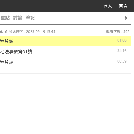
登入
首頁
重點
討論
筆記
6:16, 發表時間 : 2023-09-19 13:44
觀看次數 : 592
01:00
 課程片頭
34:16
 土地法專題第01講
00:59
 課程片尾
件