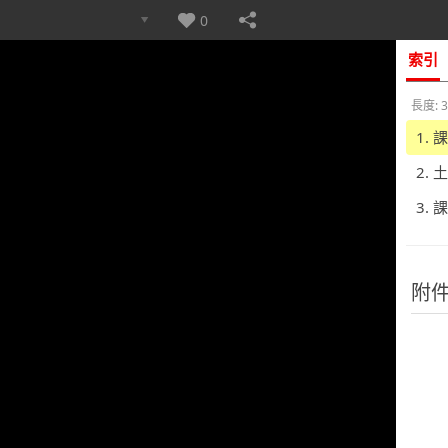
0
索引
長度: 3
1.
2.
3.
附