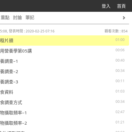
登入
首頁
重點
討論
筆記
5:08, 發表時間 : 2020-02-25 07:16
觀看次數 : 854
01:00
 課程片頭
00:06
 實用營養學第05講
00:40
營養調查–1
00:34
營養調查–2
00:11
營養調查–3
01:03
 飲食資料
00:34
 膳食調查方式
02:47
 食物攝取頻率–1
01:21
 食物攝取頻率–2