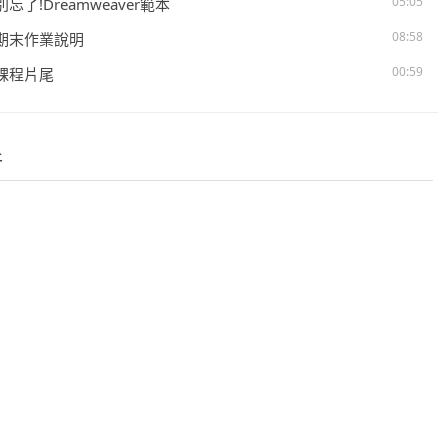
05:05
 別忘了!Dreamweaver範本
08:58
. 期末作業說明
00:59
. 課程片尾
件