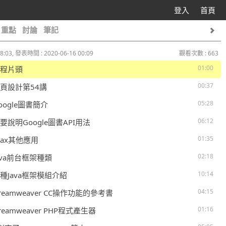
登入
首頁
重點
討論
筆記
8:03, 發表時間 : 2020-06-16 00:09
觀看次數 : 663
01:00
 課程片頭
00:37
 網頁設計第54講
05:28
Google圖書簡介
06:12
簡要說明Google圖書API用法
01:35
AJax其他應用
02:18
Java前台框架種類
10:14
 九種Java框架模組介紹
04:15
Dreamweaver CC操作功能的參考書
01:16
Dreamweaver PHP程式產生器