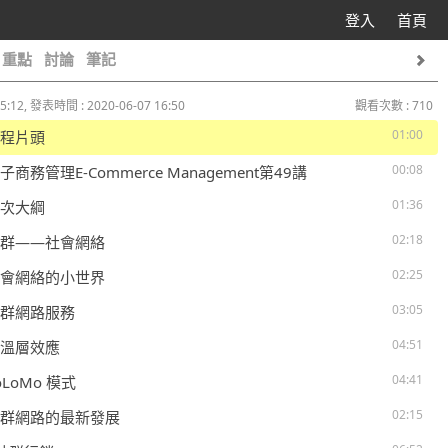
登入
首頁
重點
討論
筆記
5:12, 發表時間 : 2020-06-07 16:50
觀看次數 : 710
01:00
 課程片頭
00:08
電子商務管理E-Commerce Management第49講
01:36
 講次大綱
02:18
 社群——社會網絡
02:25
 社會網絡的小世界
03:05
 社群網路服務
04:51
 同溫層效應
04:41
SoLoMo 模式
02:15
 社群網路的最新發展