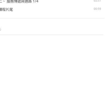
02:37
. 二、 服務傳遞與通路 1/4
00:59
. 課程片尾
件