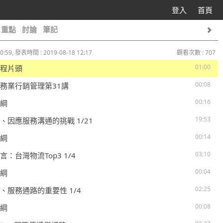
登入
首頁
重點
討論
筆記
0:59, 發表時間 : 2019-08-18 12:17
觀看次數 : 707
01:00
 課程片頭
00:08
 服務業行銷管理第31講
00:16
大綱
19:53
 三、因應服務溝通的挑戰 1/21
00:14
大綱
03:10
前言：台灣物流Top3 1/4
00:04
大綱
02:25
 一、服務通路的重要性 1/4
00:08
大綱