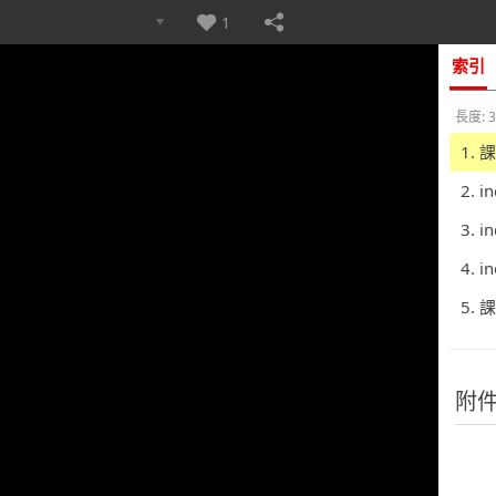
1
索引
長度: 3
1.
2. i
3. i
4. i
5.
附