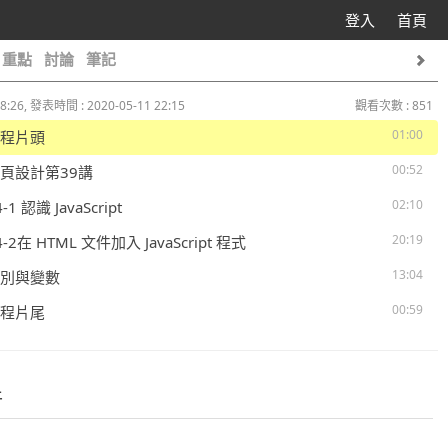
登入
首頁
重點
討論
筆記
8:26, 發表時間 : 2020-05-11 22:15
觀看次數 : 851
01:00
 課程片頭
00:52
 網頁設計第39講
02:10
4-1 認識 JavaScript
20:19
14-2在 HTML 文件加入 JavaScript 程式
13:04
 型別與變數
00:59
 課程片尾
件