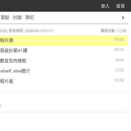
登入
首頁
重點
討論
筆記
3:20, 發表時間 : 2020-05-15 01:11
觀看次數 : 1,150
01:00
 課程片頭
00:16
 網頁設計第41講
18:08
 變數宣告的樣態
12:55
f..elseif..else簡介
00:59
 課程片尾
件